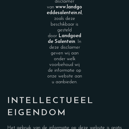
disclaimer
van
www.landgo
eddesalentein.n
l
,
zoals deze
beschikbaar is
gesteld
door
Landgoed
de Salentein
. In
deze disclaimer
geven wij aan
onder welk
voorbehoud wij
de informatie op
onze website aan
u aanbieden.
INTELLECTUEEL
EIGENDOM
Het gebruik van de informatie op deze website is gratis