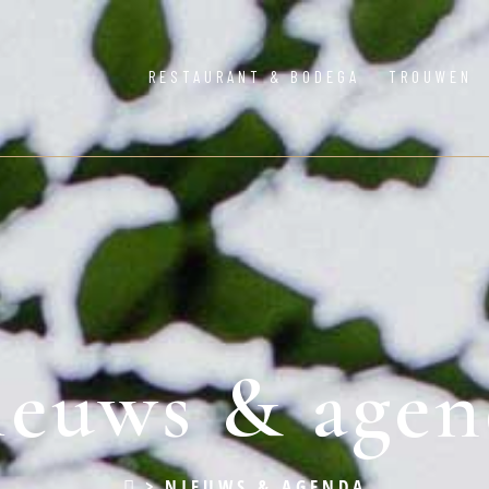
RESTAURANT & BODEGA
TROUWEN
ieuws & agen
>
NIEUWS & AGENDA