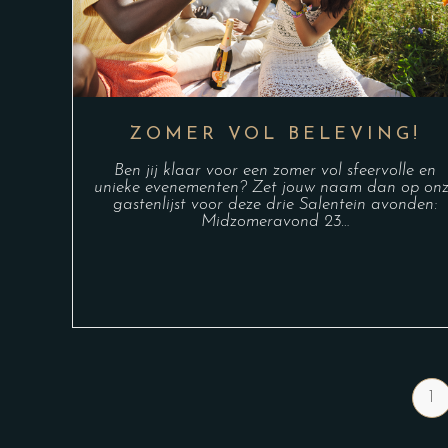
ZOMER VOL BELEVING!
Ben jij klaar voor een zomer vol sfeervolle en
unieke evenementen? Zet jouw naam dan op on
gastenlijst voor deze drie Salentein avonden:
Midzomeravond 23…
1