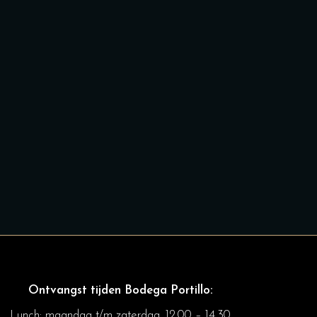
Ontvangst tijden Bodega Portillo:
Lunch: maandag t/m zaterdag, 12.00 – 14.30