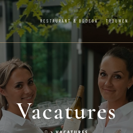
RESTAURANT & BODEGA
TROUWEN
Vacatures
>
VACATURES