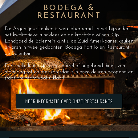
BODEGA &
RESTAURANT
De Argentijnse keuken is wereldberoemd. In het bijzonder
het kwalitatieve rundvlees en de krachtige wijnen. Op
Landgoed de Salentein kunt u de Zuid Amerikaanse keuken
ervaren in twee gedaanten: Bodega Portillo en Restaurant
de Salentein.
Een snelle lunch, gezellige borrel of uitgebreid diner; van
maandag tot en met zaterdag zijn onze deuren geopend en
staat ons team voor u klaar!
MEER INFORMATIE OVER ONZE RESTAURANTS