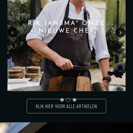
RIK JANSMA* ONZE
NIEUWE CHEF
Pre
Nex
vio
t
us
KLIK HIER VOOR ALLE ARTIKELEN