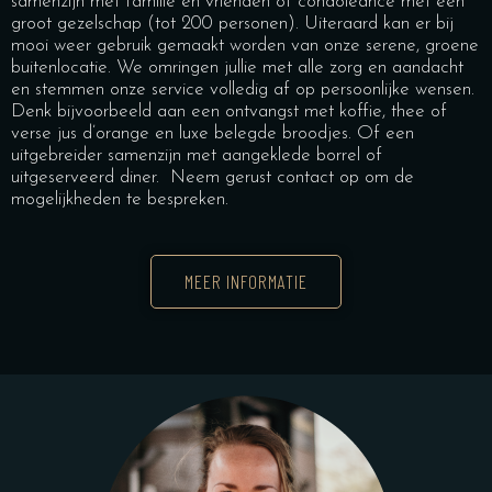
samenzijn met familie en vrienden of condoleance met een
groot gezelschap (tot 200 personen). Uiteraard kan er bij
mooi weer gebruik gemaakt worden van onze serene, groene
buitenlocatie. We omringen jullie met alle zorg en aandacht
en stemmen onze service volledig af op persoonlijke wensen.
Denk bijvoorbeeld aan een ontvangst met koffie, thee of
verse jus d’orange en luxe belegde broodjes. Of een
uitgebreider samenzijn met aangeklede borrel of
uitgeserveerd diner. Neem gerust contact op om de
mogelijkheden te bespreken.
MEER INFORMATIE