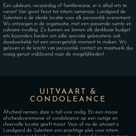
Een jubileum, verjaardag of familiereünie, er is altijd iets te
vieren! Van groot feest tot intiem samenzijn: Landgoed de
Salentein is de ideale locatie voor elk persoonlijk evenement.
Wij ontzorgen in de organisatie, met een passende ruimte en
culinaire invulling. Zo kunnen we binnen elk denkbaar budget
iets bijzonders bieden om jullie speciale gebeurtenis ook
daadwerkelijk tot een onvergetelijk moment te maken. Wij
geloven in de kracht van persoonlijk contact en maatwerk dus
vraag gerust vrijblijvend naar de mogelijkheden!
UITVAART &
CONDOLEANCE
Afscheid nemen, daar is tijd voor nodig. En een mooie
afscheidsceremonie of condoleance op een rustige en
sfeervolle locatie geeft troost. Voor of na de uitvaart is
Landgoed de Salentein een prachtige plek voor intiem