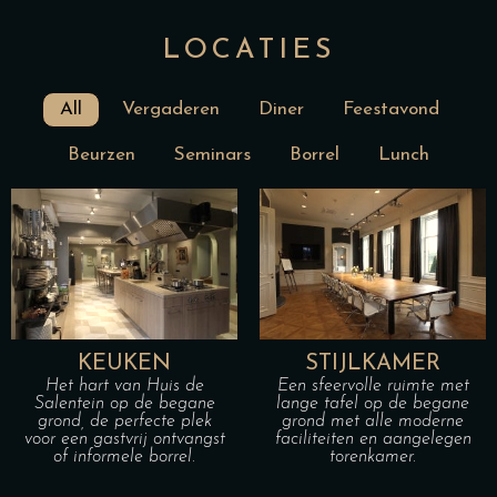
LOCATIES
All
Vergaderen
Diner
Feestavond
Beurzen
Seminars
Borrel
Lunch
KEUKEN
STIJLKAMER
Het hart van Huis de
Een sfeervolle ruimte met
Salentein op de begane
lange tafel op de begane
grond, de perfecte plek
grond met alle moderne
voor een gastvrij ontvangst
faciliteiten en aangelegen
of informele borrel.
torenkamer.