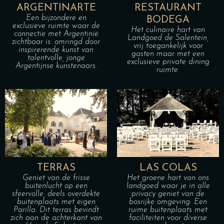
ARGENTINARTE
RESTAURANT
Een bijzondere en
BODEGA
exclusieve ruimte waar de
Het culinaire hart van
connectie met Argentinië
Landgoed de Salentein,
zichtbaar is: omringd door
vrij toegankelijk voor
inspirerende kunst van
gasten maar met een
talentvolle, jonge
exclusieve private dining
Argentijnse kunstenaars.
ruimte.
TERRAS
LAS COLAS
Geniet van de frisse
Het groene hart van ons
buitenlucht op een
landgoed waar je in alle
sfeervolle, deels overdekte
privacy geniet van de
buitenplaats met eigen
bosrijke omgeving. Een
Parilla. Dit terras bevindt
ruime buitenplaats met
zich aan de achterkant van
faciliteiten voor diverse