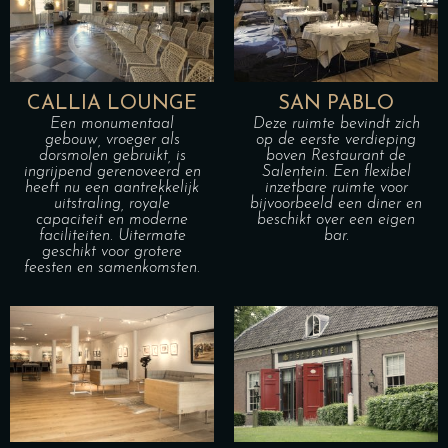
CALLIA LOUNGE
SAN PABLO
Een monumentaal
Deze ruimte bevindt zich
gebouw, vroeger als
op de eerste verdieping
dorsmolen gebruikt, is
boven Restaurant de
ingrijpend gerenoveerd en
Salentein. Een flexibel
heeft nu een aantrekkelijk
inzetbare ruimte voor
uitstraling, royale
bijvoorbeeld een diner en
capaciteit en moderne
beschikt over een eigen
faciliteiten. Uitermate
bar.
geschikt voor grotere
feesten en samenkomsten.