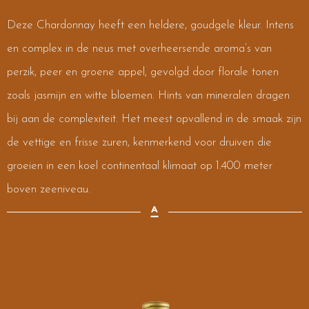
Deze Chardonnay heeft een heldere, goudgele kleur. Intens
en complex in de neus met overheersende aroma’s van
perzik, peer en groene appel, gevolgd door florale tonen
zoals jasmijn en witte bloemen. Hints van mineralen dragen
bij aan de complexiteit. Het meest opvallend in de smaak zijn
de vettige en frisse zuren, kenmerkend voor druiven die
groeien in een koel continentaal klimaat op 1.400 meter
boven zeeniveau.