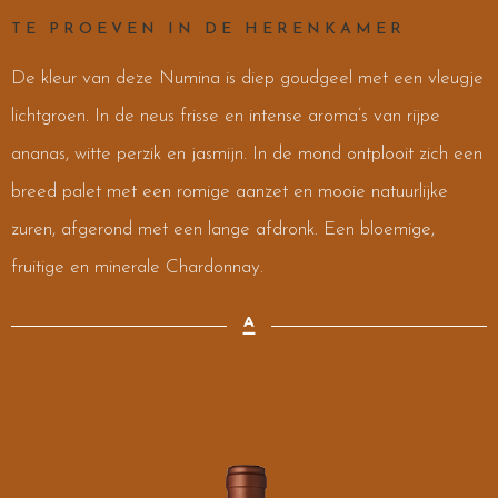
TE PROEVEN IN DE HERENKAMER
De kleur van deze Numina is diep goudgeel met een vleugje
lichtgroen. In de neus frisse en intense aroma’s van rijpe
ananas, witte perzik en jasmijn. In de mond ontplooit zich een
breed palet met een romige aanzet en mooie natuurlijke
zuren, afgerond met een lange afdronk. Een bloemige,
fruitige en minerale Chardonnay.