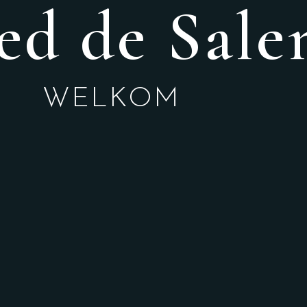
d de Sale
WELKOM