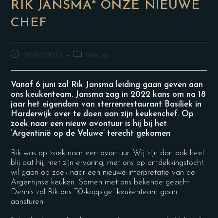
RIK JANSMA* ONZE NIEUWE
CHEF
30/05/2023
Nieuws
Vanaf 6 juni zal Rik Jansma leiding gaan geven aan
ons keukenteam. Jansma zag in 2022 kans om na 18
jaar het eigendom van sterrenrestaurant Basiliek in
Harderwijk over te doen aan zijn keukenchef. Op
zoek naar een nieuw avontuur is hij bij het
‘Argentinië op de Veluwe’ terecht gekomen
.
Rik was op zoek naar een avontuur. Wij zijn dan ook heel
blij dat hij, met zijn ervaring, met ons op ontdekkingstocht
wil gaan op zoek naar een nieuwe interpretatie van de
Argentijnse keuken. Samen met ons bekende gezicht
Dennis zal Rik ons “10-koppige” keukenteam gaan
aansturen.