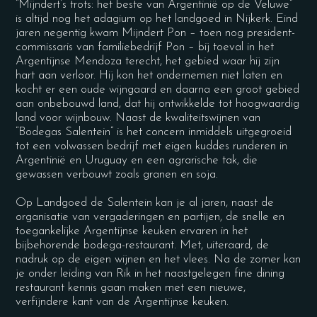
“Mijndert’s trots: het beste van Argentinië op de Veluwe”
is altijd nog het adagium op het landgoed in Nijkerk. Eind
jaren negentig kwam Mijndert Pon – toen nog president-
commissaris van familiebedrijf Pon – bij toeval in het
Argentijnse Mendoza terecht, het gebied waar hij zijn
hart aan verloor. Hij kon het ondernemen niet laten en
kocht er een oude wijngaard en daarna een groot gebied
aan onbebouwd land, dat hij ontwikkelde tot hoogwaardig
land voor wijnbouw. Naast de kwaliteitswijnen van
“Bodegas Salentein” is het concern inmiddels uitgegroeid
tot een volwassen bedrijf met eigen kuddes runderen in
Argentinië en Uruguay en een agrarische tak, die
gewassen verbouwt zoals granen en soja.
Op Landgoed de Salentein kan je al jaren, naast de
organisatie van vergaderingen en partijen, de snelle en
toegankelijke Argentijnse keuken ervaren in het
bijbehorende bodega-restaurant. Met, uiteraard, de
nadruk op de eigen wijnen en het vlees. Na de zomer kan
je onder leiding van Rik in het naastgelegen fine dining
restaurant kennis gaan maken met een nieuwe,
verfijndere kant van de Argentijnse keuken.