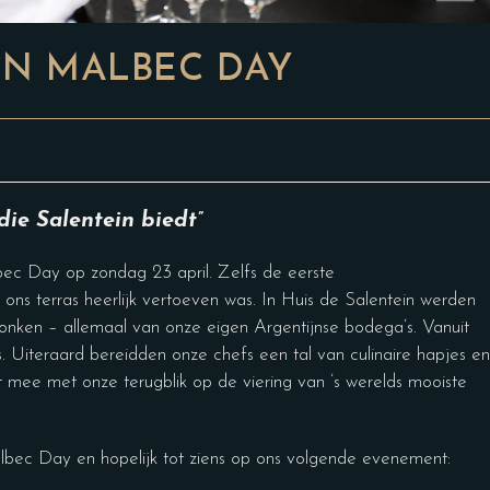
IN MALBEC DAY
die Salentein biedt”
lbec Day op zondag 23 april. Zelfs de eerste
 ons terras heerlijk vertoeven was. In Huis de Salentein werden
onken – allemaal van onze eigen Argentijnse bodega’s. Vanuit
s. Uiteraard bereidden onze chefs een tal van culinaire hapjes en
t mee met onze terugblik op de viering van ’s werelds mooiste
lbec Day en hopelijk tot ziens op ons volgende evenement: