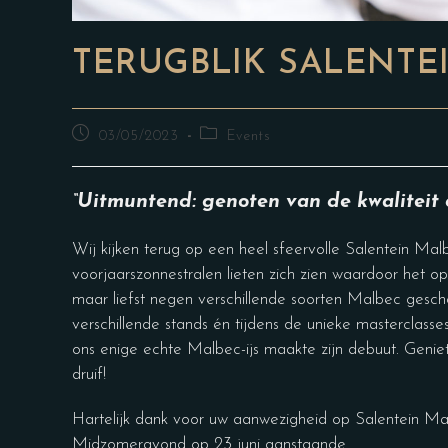
TERUGBLIK SALENTE
03/05/2023
Events
“Uitmuntend: genoten van de kwaliteit 
Wij kijken terug op een heel sfeervolle Salentein Ma
voorjaarszonnestralen lieten zich zien waardoor het op
maar liefst negen verschillende soorten Malbec gesch
verschillende stands én tijdens de unieke masterclasse
ons enige echte Malbec-ijs maakte zijn debuut. Genie
druif!
Hartelijk dank voor uw aanwezigheid op Salentein Ma
Midzomeravond op 23 juni aanstaande.