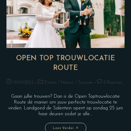
OPEN TOP TROUWLOCATIE
ROUTE
01/05/2023
Events
/
Nieuws
/
Trouwen
0 Reacties
Gaan jullie trouwen? Dan is de Open Toptrouwlocatie
Route dé manier om jouw perfecte trouwlocatie te
vinden. Landgoed de Salentein opent op zondag 25 juni
haar deuren zodat je alle…
Lees Verder